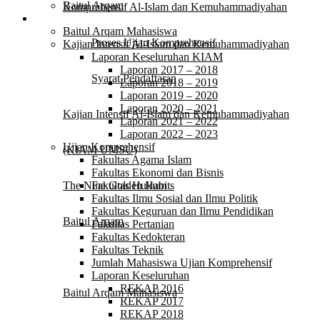
Baitul Arqam
Komprehensif Al-Islam dan Kemuhammadiyahan
Laporan
Baitul Arqam Mahasiswa
Proses Ujian Komprehensif
Kajian Intensif Al-Islam dan Kemuhammadiyahan
Laporan Keseluruhan KIAM
Laporan 2017 – 2018
Syarat Pendaftaran
Laporan 2018 – 2019
Laporan 2019 – 2020
Laporan 2020 – 2021
Kajian Intensif Al-Islam dan Kemuhammadiyahan
Laporan 2021 – 2022
Laporan 2022 – 2023
Ujian Komprehensif
(KIAM UMSU)
Fakultas Agama Islam
Fakultas Ekonomi dan Bisnis
The Nine Golden Habits
Fakultas Hukum
Fakultas Ilmu Sosial dan Ilmu Politik
Fakultas Keguruan dan Ilmu Pendidikan
Baitul Arqam
Fakultas Pertanian
Fakultas Kedokteran
Fakultas Teknik
Laporan
Jumlah Mahasiswa Ujian Komprehensif
Laporan Keseluruhan
REKAP 2016
Baitul Arqam Mahasiswa
REKAP 2017
REKAP 2018