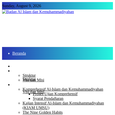
Sunday, August 9, 2026
Beranda
Profil
Beranda
Profil
Struktur
Struktur
Visi dan Misi
Program
Komprehensif Al-Islam dan Kemuhammadiyahan
Visi dan Misi
Proses Ujian Komprehensif
Syarat Pendaftaran
Kajian Intensif Al-Islam dan Kemuhammadiyahan
Program
(KIAM UMSU)
The Nine Golden Habits