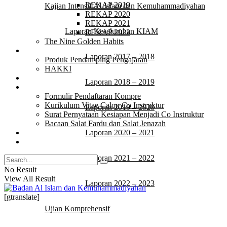
REKAP 2019
Kajian Intensif Al-Islam dan Kemuhammadiyahan
REKAP 2020
REKAP 2021
Laporan Keseluruhan KIAM
REKAP 2022
The Nine Golden Habits
Produk
Laporan 2017 – 2018
Produk Pendamping Pengajaran
HAKKI
Quotes
Laporan 2018 – 2019
Download
Formulir Pendaftaran Kompre
Kurikulum Vitae Calon Co Instruktur
Laporan 2019 – 2020
Surat Pernyataan Kesiapan Menjadi Co Instruktur
Bacaan Salat Fardu dan Salat Jenazah
Video
Laporan 2020 – 2021
Tulisan
Laporan 2021 – 2022
No Result
View All Result
Laporan 2022 – 2023
[gtranslate]
Ujian Komprehensif