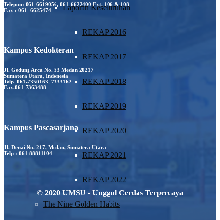
Telepon: 061-6619056, 061-6622400 Ext. 106 & 108
Laporan Keseluruhan
Fax : 061- 6625474
REKAP 2016
Kampus Kedokteran
REKAP 2017
Jl. Gedung Arca No. 53 Medan 20217
Sumatera Utara, Indonesia
REKAP 2018
Telp. 061-7350163, 7333162
Fax.061-7363488
REKAP 2019
Kampus Pascasarjana
REKAP 2020
Jl. Denai No. 217, Medan, Sumatera Utara
Telp : 061-88811104
REKAP 2021
REKAP 2022
© 2020 UMSU - Unggul Cerdas Terpercaya
The Nine Golden Habits