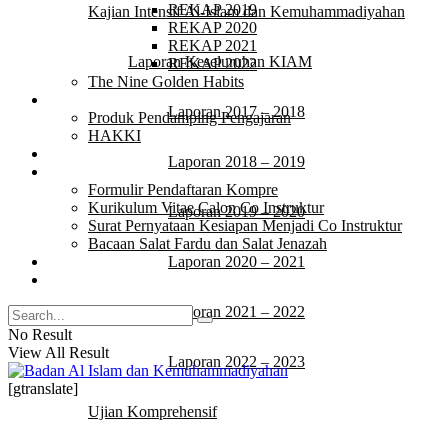
REKAP 2019
Kajian Intensif Al-Islam dan Kemuhammadiyahan
REKAP 2020
REKAP 2021
Laporan Keseluruhan KIAM
REKAP 2022
The Nine Golden Habits
Produk
Laporan 2017 – 2018
Produk Pendamping Pengajaran
HAKKI
Quotes
Laporan 2018 – 2019
Download
Formulir Pendaftaran Kompre
Kurikulum Vitae Calon Co Instruktur
Laporan 2019 – 2020
Surat Pernyataan Kesiapan Menjadi Co Instruktur
Bacaan Salat Fardu dan Salat Jenazah
Video
Laporan 2020 – 2021
Tulisan
Laporan 2021 – 2022
No Result
View All Result
Laporan 2022 – 2023
[gtranslate]
Ujian Komprehensif