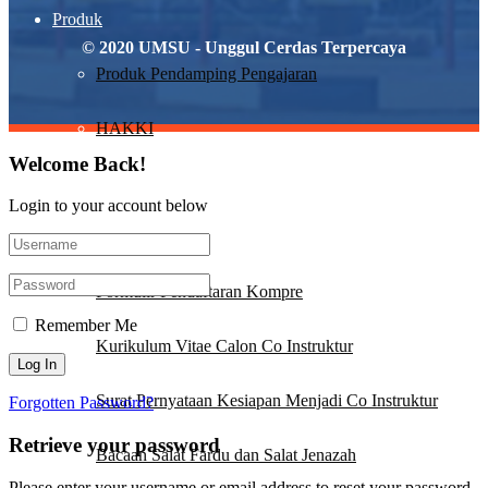
Produk
© 2020 UMSU - Unggul Cerdas Terpercaya
Produk Pendamping Pengajaran
HAKKI
Welcome Back!
Quotes
Login to your account below
Download
Formulir Pendaftaran Kompre
Remember Me
Kurikulum Vitae Calon Co Instruktur
Surat Pernyataan Kesiapan Menjadi Co Instruktur
Forgotten Password?
Retrieve your password
Bacaan Salat Fardu dan Salat Jenazah
Please enter your username or email address to reset your password.