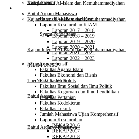
Baitul Arqam
Komprehensif Al-Islam dan Kemuhammadiyahan
Laporan
Baitul Arqam Mahasiswa
Proses Ujian Komprehensif
Kajian Intensif Al-Islam dan Kemuhammadiyahan
Laporan Keseluruhan KIAM
Laporan 2017 – 2018
Syarat Pendaftaran
Laporan 2018 – 2019
Laporan 2019 – 2020
Laporan 2020 – 2021
Kajian Intensif Al-Islam dan Kemuhammadiyahan
Laporan 2021 – 2022
Laporan 2022 – 2023
Ujian Komprehensif
(KIAM UMSU)
Fakultas Agama Islam
Fakultas Ekonomi dan Bisnis
The Nine Golden Habits
Fakultas Hukum
Fakultas Ilmu Sosial dan Ilmu Politik
Fakultas Keguruan dan Ilmu Pendidikan
Baitul Arqam
Fakultas Pertanian
Fakultas Kedokteran
Fakultas Teknik
Laporan
Jumlah Mahasiswa Ujian Komprehensif
Laporan Keseluruhan
REKAP 2016
Baitul Arqam Mahasiswa
REKAP 2017
REKAP 2018