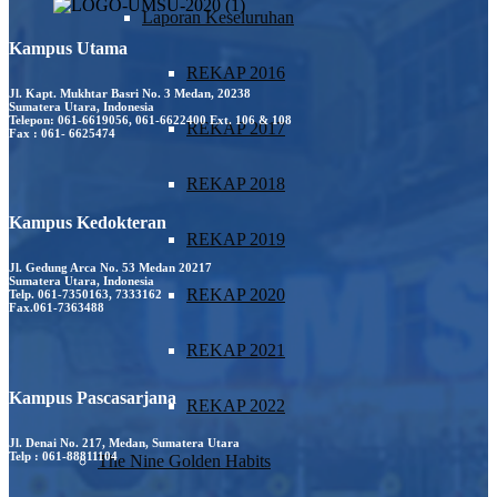
Laporan Keseluruhan
Kampus Utama
REKAP 2016
Jl. Kapt. Mukhtar Basri No. 3 Medan, 20238
Sumatera Utara, Indonesia
Telepon: 061-6619056, 061-6622400 Ext. 106 & 108
REKAP 2017
Fax : 061- 6625474
REKAP 2018
Kampus Kedokteran
REKAP 2019
Jl. Gedung Arca No. 53 Medan 20217
Sumatera Utara, Indonesia
REKAP 2020
Telp. 061-7350163, 7333162
Fax.061-7363488
REKAP 2021
Kampus Pascasarjana
REKAP 2022
Jl. Denai No. 217, Medan, Sumatera Utara
Telp : 061-88811104
The Nine Golden Habits