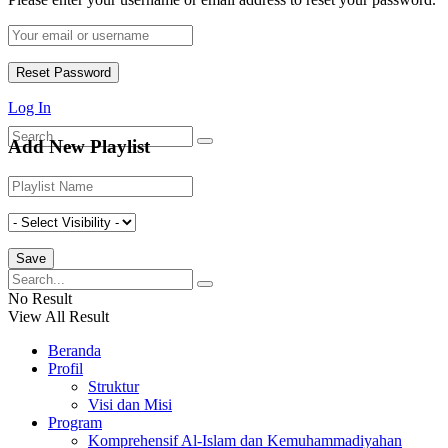
Video
Tulisan
Log In
Add New Playlist
No Result
View All Result
No Result
View All Result
Beranda
Profil
Struktur
Visi dan Misi
Program
Komprehensif Al-Islam dan Kemuhammadiyahan