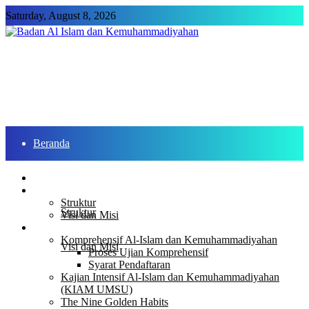
Saturday, August 8, 2026
Beranda
Profil
Beranda
Profil
Struktur
Struktur
Visi dan Misi
Program
Komprehensif Al-Islam dan Kemuhammadiyahan
Visi dan Misi
Proses Ujian Komprehensif
Syarat Pendaftaran
Kajian Intensif Al-Islam dan Kemuhammadiyahan
Program
(KIAM UMSU)
The Nine Golden Habits