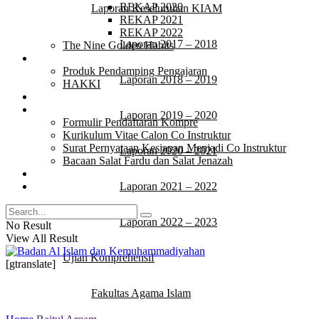
REKAP 2020
Laporan Keseluruhan KIAM
REKAP 2021
REKAP 2022
Laporan 2017 – 2018
The Nine Golden Habits
Produk
Produk Pendamping Pengajaran
Laporan 2018 – 2019
HAKKI
Quotes
Download
Laporan 2019 – 2020
Formulir Pendaftaran Kompre
Kurikulum Vitae Calon Co Instruktur
Surat Pernyataan Kesiapan Menjadi Co Instruktur
Laporan 2020 – 2021
Bacaan Salat Fardu dan Salat Jenazah
Video
Tulisan
Laporan 2021 – 2022
Laporan 2022 – 2023
No Result
View All Result
Ujian Komprehensif
[gtranslate]
Fakultas Agama Islam