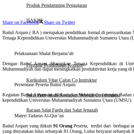
Produk Pendamping Pengajaran
HAKKI
Share on Facebook
Share on Twitter
Baitul Arqam ( BA ) merupakan pendidikan formal di persyarikat
Quotes
Tenaga Kependidikan Universitas Muhammadiyah Sumatera Utara 
Download
Pelaksanaan Shalat Berjama’ah
Dengan Baitul Arqam diharapkan Tenaga Kependidikan di Univ
Formulir Pendaftaran Kompre
Muhammadiyah dan dapat meningkatkan produktivitas kerja yang di l
Kurikulum Vitae Calon Co Instruktur
Persentase Peserta Baitul Arqam
Kegiatan Baitul Arqam ini dilaksanakan bekerjasama dengan Bada
Surat Pernyataan Kesiapan Menjadi Co Instruktur
kependidikan Universitas Muhammadiyah Sumatera Utara (UMSU).
Bacaan Salat Fardu dan Salat Jenazah
Materi Tadarus Al-Qur’an
Video
Baitul Arqam yang diikuti
91 Orang
Peserta, terdiri dari berbagai 
yang dinyatakan lulus sebanyak 81 Orang, Lulus besyarat sebanyak 8