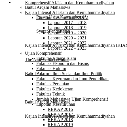
Laporan
Komprehensif Al-Islam dan Kemuhammadiyahan
Baitul Arqam Mahasiswa
Kajian Intensif Al-Islam dan Kemuhammadiyahan
Proses Ujian Komprehensif
Laporan Keseluruhan KIAM
Laporan 2017 – 2018
Laporan 2018 – 2019
Syarat Pendaftaran
Laporan 2019 – 2020
Laporan 2020 – 2021
Laporan 2021 – 2022
Kajian Intensif Al-Islam dan Kemuhammadiyahan (K
Laporan 2022 – 2023
Ujian Komprehensif
Fakultas Agama Islam
The Nine Golden Habits
Fakultas Ekonomi dan Bisnis
Fakultas Hukum
Baitul Arqam
Fakultas Ilmu Sosial dan Ilmu Politik
Fakultas Keguruan dan Ilmu Pendidikan
Fakultas Pertanian
Laporan
Fakultas Kedokteran
Fakultas Teknik
Jumlah Mahasiswa Ujian Komprehensif
Baitul Arqam Mahasiswa
Laporan Keseluruhan
REKAP 2016
REKAP 2017
Kajian Intensif Al-Islam dan Kemuhammadiyahan
REKAP 2018
REKAP 2019