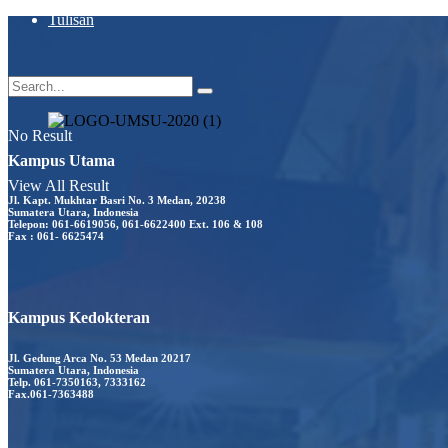
Tulisan
No Result
Kampus Utama
View All Result
Jl. Kapt. Mukhtar Basri No. 3 Medan, 20238
Sumatera Utara, Indonesia
Telepon: 061-6619056, 061-6622400 Ext. 106 & 108
Fax : 061- 6625474
Kampus Kedokteran
Jl. Gedung Arca No. 53 Medan 20217
Sumatera Utara, Indonesia
Telp. 061-7350163, 7333162
Fax.061-7363488