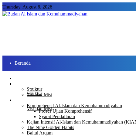
Thursday, August 6, 2026
Beranda
Profil
Beranda
Profil
Struktur
Struktur
Visi dan Misi
Program
Komprehensif Al-Islam dan Kemuhammadiyahan
Visi dan Misi
Proses Ujian Komprehensif
Syarat Pendaftaran
Kajian Intensif Al-Islam dan Kemuhammadiyahan (K
Program
The Nine Golden Habits
Baitul Arqam