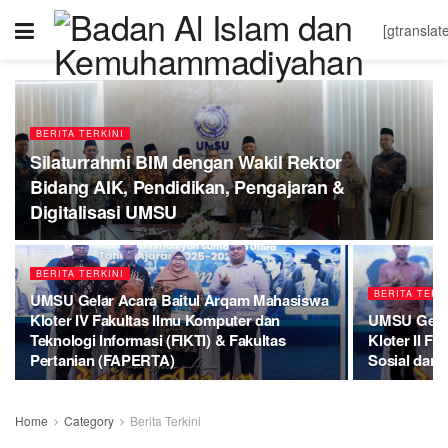
[gtranslat
BERITA TERKINI
Silaturrahmi BIM dengan Wakil Rektor
Bidang AIK, Pendidikan, Pengajaran &
Digitalisasi UMSU
BERITA TERKINI
BERITA TERK
UMSU Gelar Acara Baitul Arqam Mahasiswa
Kloter IV Fakultas Ilmu Komputer dan
UMSU Gelar
Teknologi Informasi (FIKTI) & Fakultas
Kloter II F
Pertanian (FAPERTA)
Sosial dan I
Home
Category
Berita Terkini