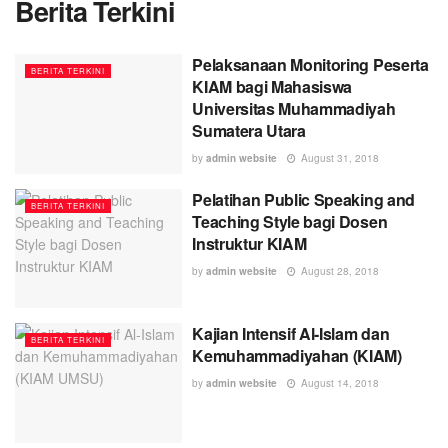
Berita Terkini
Pelaksanaan Monitoring Peserta
BERITA TERKINI
KIAM bagi Mahasiswa
Universitas Muhammadiyah
Sumatera Utara
by
admin website
August 31, 2018
Pelatihan Public Speaking and
BERITA TERKINI
Teaching Style bagi Dosen
Instruktur KIAM
by
admin website
August 28, 2018
Kajian Intensif Al-Islam dan
BERITA TERKINI
Kemuhammadiyahan (KIAM)
by
admin website
August 14, 2018